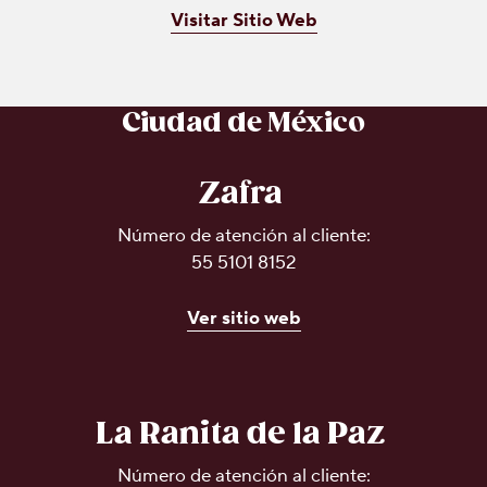
Social
Visitar Sitio Web
Contáctanos
Historia
de
Ciudad de México
Milton
Hershey
Preguntas
Zafra
más
frecuentes
Número de atención al cliente:
Proyecto
Cacao
55 5101 8152
Hershey
Ver sitio web
La Ranita de la Paz
Número de atención al cliente: