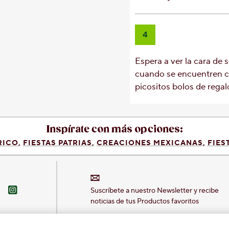
4
Espera a ver la cara de 
cuando se encuentren co
picositos bolos de regal
Inspírate con más opciones:
RICO
FIESTAS PATRIAS
CREACIONES MEXICANAS
FIES
n-Hershey-México
acebook-Hershey-México
Instagram-Hershey-México
Suscríbete a nuestro Newsletter y recibe
noticias de tus Productos favoritos