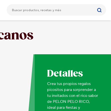
icanos
Detalles
Crea tus propios regalos
picositos para sorprender a
tu invitados con el rico sabor
de PELON PELO RICO,
ideal para fiestas y