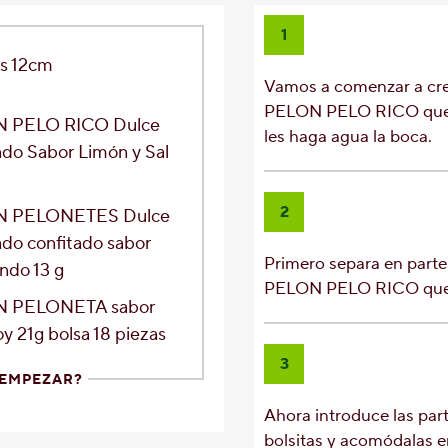
1
as 12cm
Vamos a comenzar a crea
PELON PELO RICO que h
 PELO RICO Dulce
les haga agua la boca.
ado Sabor Limón y Sal
2
 PELONETES Dulce
ado confitado sabor
Primero separa en partes
ndo 13 g
PELON PELO RICO que 
 PELONETA sabor
 21g bolsa 18 piezas
3
 EMPEZAR?
Ahora introduce las part
bolsitas y acomódalas e