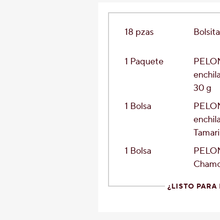
18
pzas
Bolsit
1
Paquete
PELON
enchil
30 g
1
Bolsa
PELON
enchil
Tamari
1
Bolsa
PELON
Chamoy
¿LISTO PARA