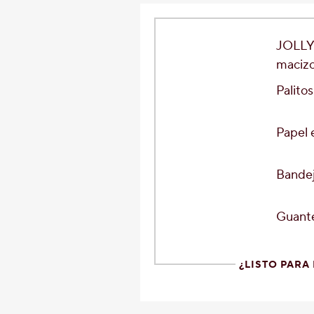
JOLLY
macizo
Palito
Papel 
Bandej
Guante
¿LISTO PARA