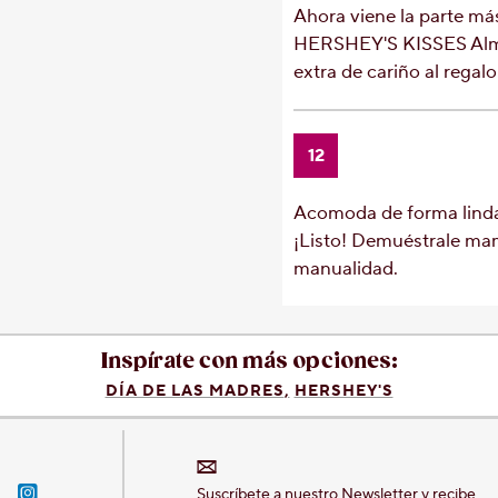
Ahora viene la parte más
HERSHEY'S KISSES Alme
extra de cariño al regalo
12
Acomoda de forma linda 
¡Listo! Demuéstrale mam
manualidad.
Inspírate con más opciones:
DÍA DE LAS MADRES
HERSHEY'S
n-Hershey-México
acebook-Hershey-México
Instagram-Hershey-México
Suscríbete a nuestro Newsletter y recibe