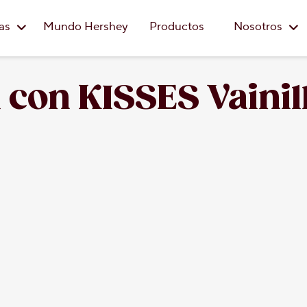
Saltar al contenido principal
eas
Mundo Hershey
Productos
Nosotros
l con KISSES Vainil