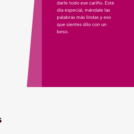
darle todo ese cariño. Este
día especial, mándale las
palabras más lindas y eso
que sientes dilo con un
beso.
s