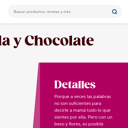
la y Chocolate
Detalles
Porque a veces las palabras
no son suficientes para
decirle a mamá todo lo que
sientes por ella. Pero con un
beso y flores, es posible