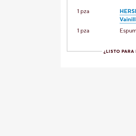
1 pza
HERSH
Vainil
1 pza
Espu
¿LISTO PARA