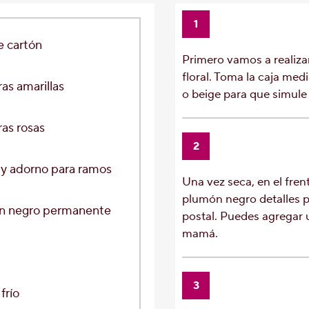
1
e cartón
Primero vamos a realizar
floral. Toma la caja med
ras
amarillas
o beige para que simule 
ras
rosas
2
y adorno para ramos
Una vez seca, en el frent
plumón negro detalles p
n negro
permanente
postal. Puedes agregar
mamá.
3
 frío