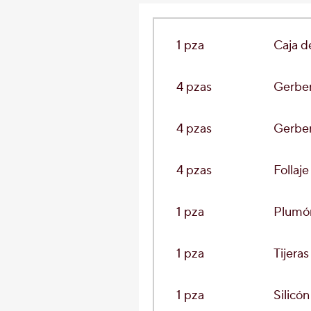
1 pza
Caja d
4 pzas
Gerbe
4 pzas
Gerbe
4 pzas
Follaje
1 pza
Plumó
1 pza
Tijeras
1 pza
Silicón