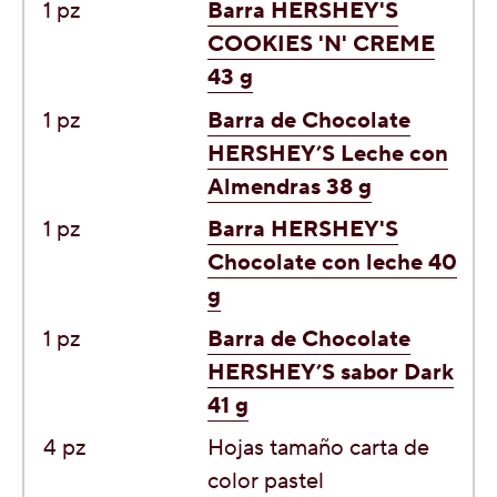
1 pz
Barra HERSHEY'S
COOKIES 'N' CREME
43 g
1 pz
Barra de Chocolate
HERSHEY’S Leche con
Almendras 38 g
1 pz
Barra HERSHEY'S
Chocolate con leche 40
g
1 pz
Barra de Chocolate
HERSHEY’S sabor Dark
41 g
4 pz
Hoja
s tamaño carta de
color pastel