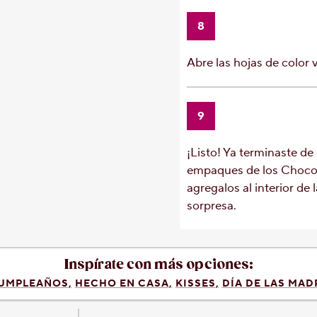
8
Abre las hojas de color 
9
¡Listo! Ya terminaste de 
empaques de los Choc
agregalos al interior de 
sorpresa.
Inspírate con más opciones:
UMPLEAÑOS
HECHO EN CASA
KISSES
DÍA DE LAS MAD