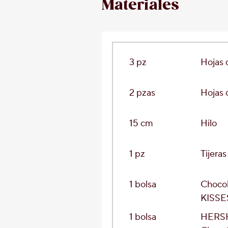
Materiales
3 pz
Hojas 
2 pzas
Hojas 
15 cm
Hilo
1 pz
Tijeras
1 bolsa
Choco
KISSES
1 bolsa
HERSH