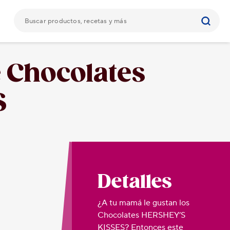
e Chocolates
S
Detalles
¿A tu mamá le gustan los
Chocolates HERSHEY’S
KISSES? Entonces este