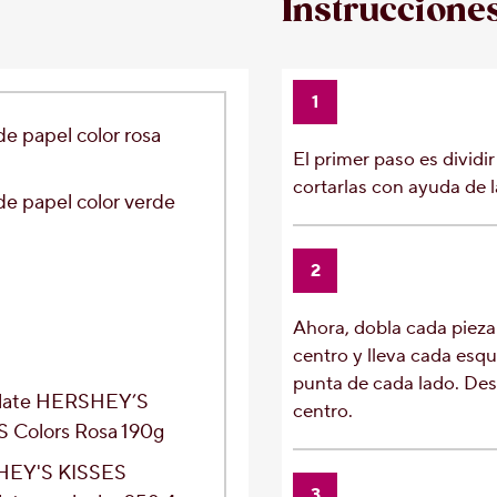
Instruccione
1
de papel
color rosa
El primer paso es dividir
cortarlas con ayuda de la
de papel
color verde
2
Ahora, dobla cada pieza 
centro y lleva cada esqu
punta de cada lado. Desp
late HERSHEY’S
centro.
 Colors Rosa 190g
EY'S KISSES
3