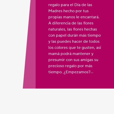
regalo para el Día de las
Madres hecho por tus
propias manos le encantará.
A diferencia de las flores
naturales, las flores hechas
con papel durán más tiempo
y las puedes hacer de todos
los colores que te gusten, así
mamá podrá mantener y
presumir con sus amigas su
precioso regalo por más
tiempo. ¿Empezamos?
Pongamos manos a la obra
para regalarle a mamá
mucho cariño y amor.