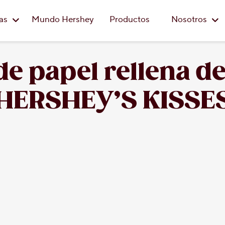
Saltar al contenido principal
eas
Mundo Hershey
Productos
Nosotros
de papel rellena d
HERSHEY’S KISSE