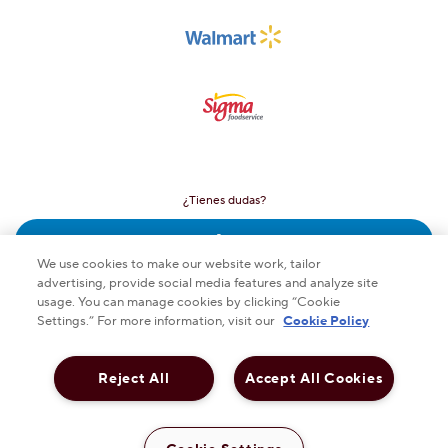
¿Tienes dudas?
Contáctanos
We use cookies to make our website work, tailor
advertising, provide social media features and analyze site
usage. You can manage cookies by clicking “Cookie
Settings.” For more information, visit our
Cookie Policy
This checkbox when checked enables high contrast mo
ALTO CONTRASTE
DESACTIVADO
Reject All
Accept All Cookies
Política de privacidad
Aviso legal
Política de Publicidad y Cookies de Hershey
Sustentabilidad
Carreras