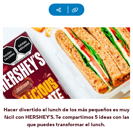
Social
Social media
Copy URL
Contáctanos
Historia
de
Milton
Hershey
Preguntas
más
frecuentes
Proyecto
Cacao
Hershey
Hacer divertido el lunch de los más pequeños es muy
fácil con HERSHEY'S. Te compartimos 5 ideas con las
que puedes transformar el lunch.