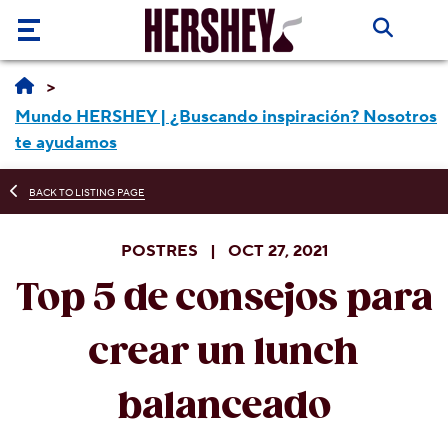
Saltar al contenido principal
Marcas
Mundo HERSHEY | ¿Buscando inspiración? Nosotros
Recetas
te ayudamos
e Ideas
BACK TO LISTING PAGE
Mundo
Recetas
Hershey
e Ideas
POSTRES | OCT 27, 2021
Productos
Top 5 de consejos para
Recetas
Nosotros
Ideas &
Manualidades
crear un lunch
Nosotros
balanceado
Noticias
HERSHEY'S
Responsabilidad