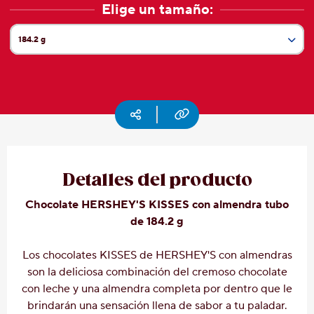
Elige un tamaño:
Social
Contáctanos
184.2 g
Tamaño actual:
Historia
178.6 g
de
Milton
Hershey
174.8 g
Copy URL
Social media
Preguntas
más
frecuentes
Proyecto
Cacao
Detalles del producto
Hershey
Chocolate HERSHEY'S KISSES con almendra tubo
de 184.2 g
Los chocolates KISSES de HERSHEY'S con almendras
son la deliciosa combinación del cremoso chocolate
con leche y una almendra completa por dentro que le
brindarán una sensación llena de sabor a tu paladar.