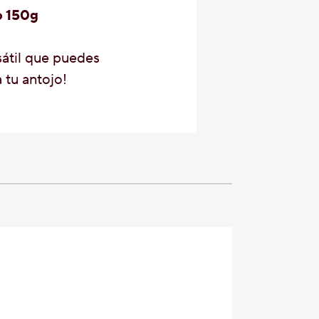
o 150g
rsátil que puedes
a tu antojo!