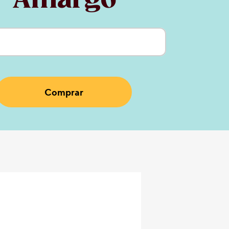
Amargo
ctual:
Comprar