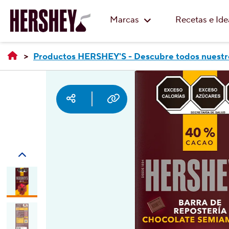
Marcas
Recetas e Id
Productos HERSHEY'S - Descubre todos nuestr
Social media
Copy URL