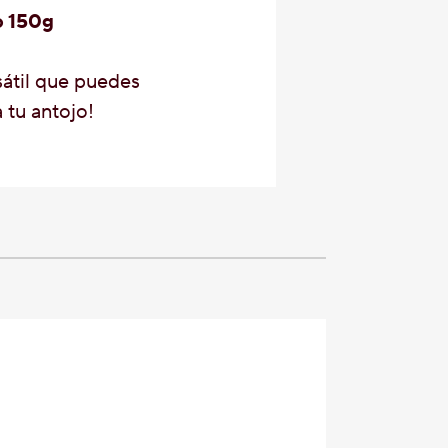
o 150g
rsátil que puedes
a tu antojo!