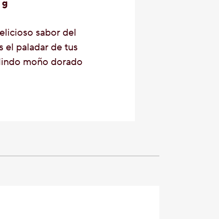
 g
elicioso sabor del
el paladar de tus
n lindo moño dorado