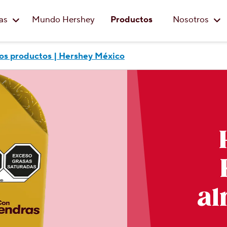
Saltar al contenido principal
eas
Mundo Hershey
Productos
Nosotros
os productos | Hershey México
al