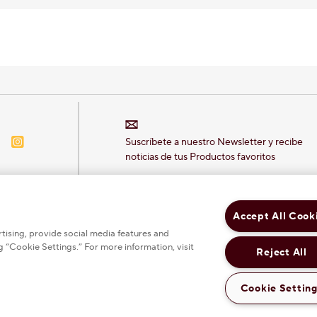
n-Hershey-México
acebook-Hershey-México
Instagram-Hershey-México
Suscríbete a nuestro Newsletter y recibe
noticias de tus Productos favoritos
Accept All Cook
tising, provide social media features and
 “Cookie Settings.” For more information, visit
Reject All
Cookie Settin
Política de privacidad
Aviso legal
Política 
ch changes the color scheme to provide more contrast between colors on the site