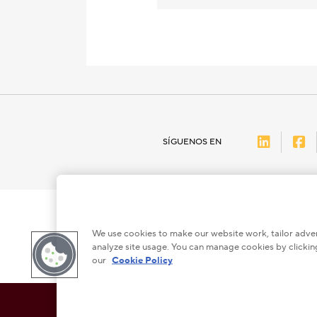
LinkedI
F
SÍGUENOS EN
We use cookies to make our website work, tailor adver
analyze site usage. You can manage cookies by clicking
our
Cookie Policy
This checkbox when checked enables high contrast mode, whi
ALTO CONTRASTE
DESACTIVADO