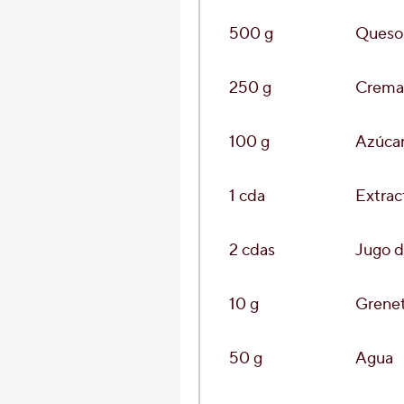
500
g
Queso
250
g
Crem
100
g
Azúca
1
cda
Extract
2
cdas
Jugo d
10
g
Grenet
50
g
Agua