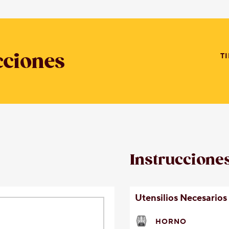
cciones
T
Instruccione
Utensilios Necesarios
HORNO