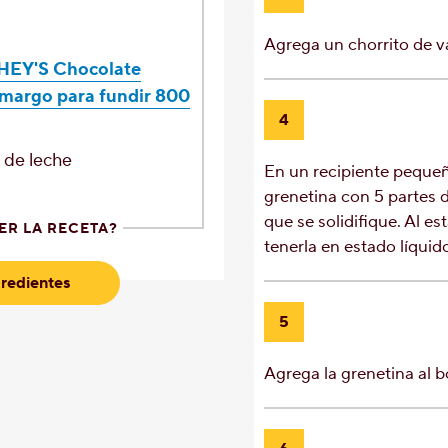
Agrega un chorrito de va
EY'S Chocolate
margo para fundir 800
4
a
de leche
En un recipiente pequeñ
grenetina con 5 partes 
que se solidifique. Al est
ER LA RECETA?
tenerla en estado líquid
redientes
5
Agrega la grenetina al b