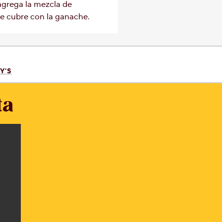
agrega la mezcla de
e cubre con la ganache.
Y'S
ta