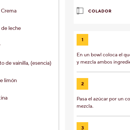
 Crema
COLADOR
a
de leche
1
r
En un bowl coloca el qu
y mezcla ambos ingredi
o de vainilla
, (esencia)
e limón
2
ina
Pasa el azúcar por un co
mezcla.
3