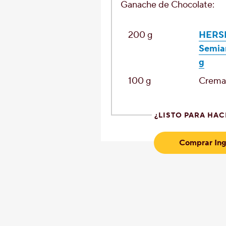
Ganache de Chocolate:
200
g
HERSH
Semia
g
100
g
Crem
¿LISTO PARA HAC
Comprar Ing