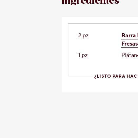
Ingredientes
2 pz
Barra
Fresa
1 pz
Plátan
¿LISTO PARA HAC