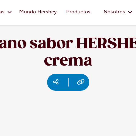
Saltar al contenido principal
eas
Mundo Hershey
Productos
Nosotros
átano sabor HERSHE
crema
Social media
Copy URL
Facebook
Pinterest
Email
Print