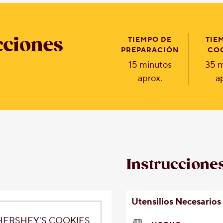
cciones
TIEMPO DE
TIE
PREPARACIÓN
CO
15 minutos
35 m
aprox.
a
Instruccione
Utensilios Necesarios
 HERSHEY'S COOKIES