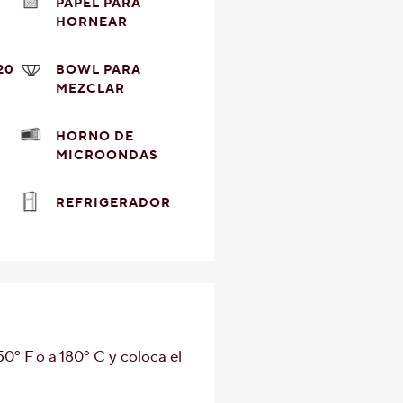
PAPEL PARA
HORNEAR
20
BOWL PARA
MEZCLAR
HORNO DE
MICROONDAS
REFRIGERADOR
50º F o a 180º C y coloca el