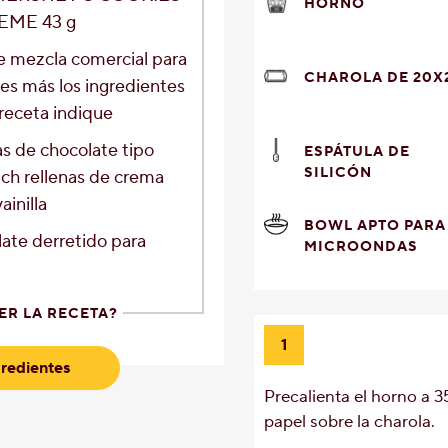
HORNO
REME 43 g
e mezcla comercial para
CHAROLA DE 20X
es más los ingredientes
 receta indique
as de chocolate tipo
ESPÁTULA DE
SILICÓN
ch rellenas de crema
ainilla
BOWL APTO PARA
ate derretido para
MICROONDAS
ER LA RECETA?
1
redientes
Precalienta el horno a 3
papel sobre la charola.