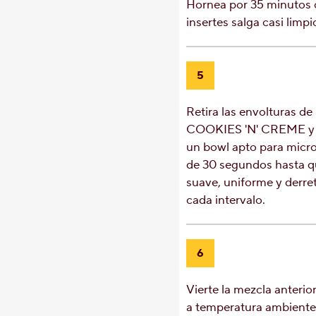
Hornea por 35 minutos o
insertes salga casi limpi
5
Retira las envolturas d
COOKIES 'N' CREME y c
un bowl apto para micro
de 30 segundos hasta 
suave, uniforme y derre
cada intervalo.
6
Vierte la mezcla anterio
a temperatura ambiente