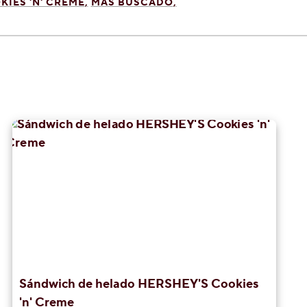
KIES 'N' CREME
MÁS BUSCADO
Sándwich de helado HERSHEY'S Cookies
'n' Creme