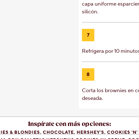
capa uniforme esparcie
silicón.
7
Refrigera por 10 minuto
8
Corta los brownies en c
deseada.
Inspírate con más opciones:
ES & BLONDIES
CHOCOLATE
HERSHEY'S
COOKIES 'N