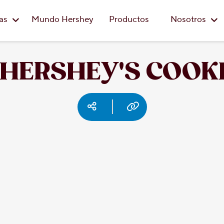
Saltar al contenido principal
eas
Mundo Hershey
Productos
Nosotros
 HERSHEY'S COOKI
Social media
Copy URL
Facebook
Pinterest
Email
Print