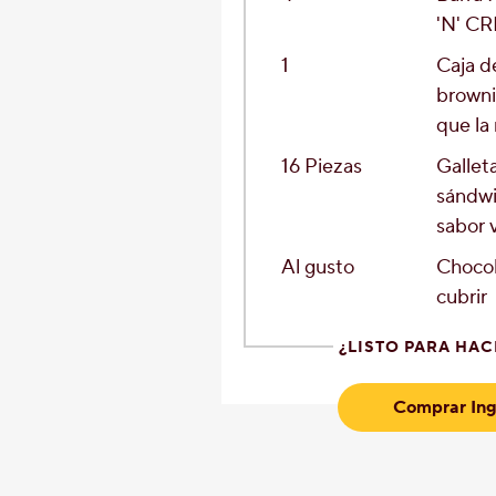
'N' C
1
Caja d
browni
que la
16
Piezas
Gallet
sándwi
sabor v
Al gusto
Chocol
cubrir
¿LISTO PARA HAC
Comprar Ing