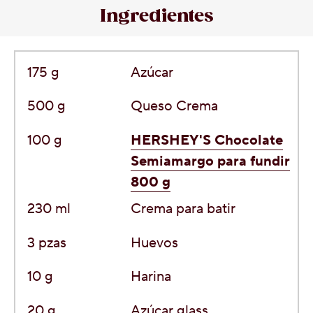
Ingredientes
175 g
Azúcar
500 g
Queso Crema
100 g
HERSHEY'S Chocolate
Semiamargo para fundir
800 g
230 ml
Crema para batir
3 pzas
Huevos
10 g
Harina
20 g
Azúcar glass