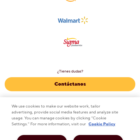
¿Tienes dudas?
Contáctanos
We use cookies to make our website work, tailor
advertising, provide social media features and analyze site
This checkbox when checked enables high contrast mo
ALTO CONTRASTE
DESACTIVADO
usage. You can manage cookies by clicking “Cookie
Settings.” For more information, visit our
Cookie Policy
Política de privacidad
Aviso legal