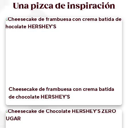
Una pizca de inspiración
Social
Contáctanos
Historia
de
Milton
Hershey
Preguntas
más
frecuentes
Proyecto
Cacao
Hershey
Cheesecake de frambuesa con crema batida
de chocolate HERSHEY'S