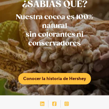
¿SABÍAS QUÉ?
Nuestra cocoa es 100%
natural
sin colorantes ni
conservadores
Conocer la historia de Hershey
LinkedIn-Hershey-México
Facebook-Hershey-Méxic
Instagram-Hershey-