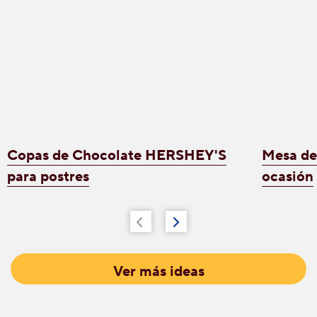
Copas de Chocolate HERSHEY'S
Mesa de 
para postres
ocasión
Ver más ideas