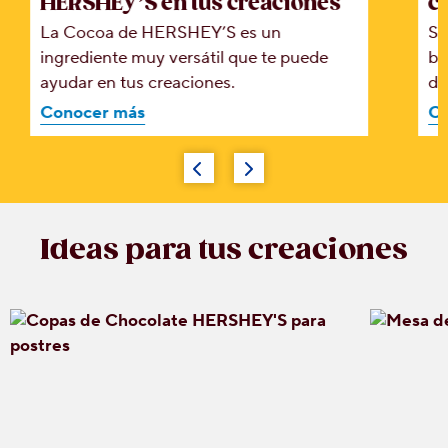
HERSHEY’S en tus creaciones
c
La Cocoa de HERSHEY’S es un
Si
ingrediente muy versátil que te puede
ba
ayudar en tus creaciones.
de
Conocer más
Co
Ideas para tus creaciones