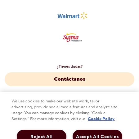
¿Tienes dudas?
Contáctanos
We use cookies to make our website work, tailor
advertising, provide social media features and analyze site
This checkbox when checked enables high contrast mo
ALTO CONTRASTE
DESACTIVADO
usage. You can manage cookies by clicking “Cookie
Settings.” For more information, visit our
Cookie Policy
Política de privacidad
Aviso legal
Reject All
Accept All Cookies
Política de Publicidad y Cookies de Hershey
Sustentabilidad
Carreras