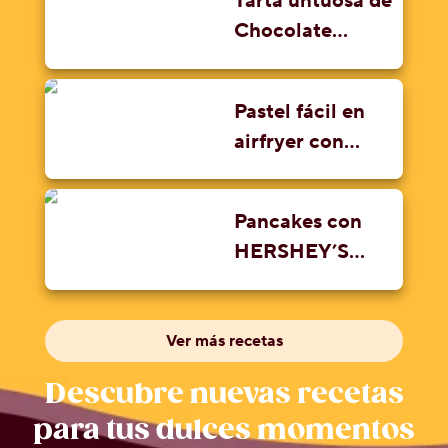
Tarta untuosa de
Chocolate
HERSHEY’S
Pastel fácil en
airfryer con
HERSHEY’S
ZERO SUGAR
Pancakes con
HERSHEY’S
ZERO SUGAR
Ver más recetas
Descubre nuevas recetas
para tus dulces momentos