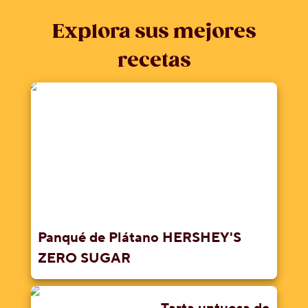
Social
Explora sus mejores
Contáctanos
recetas
Historia
de
Milton
Hershey
Preguntas
más
frecuentes
Proyecto
Cacao
Hershey
Panqué de Plátano HERSHEY'S
ZERO SUGAR