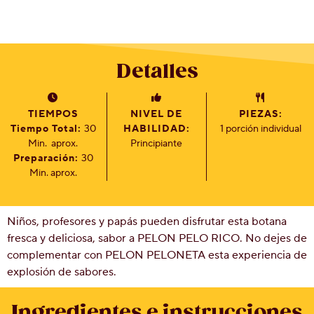
Social
Contáctanos
Historia
Detalles
de
Milton
Hershey
Preguntas
TIEMPOS
NIVEL DE
PIEZAS:
más
Tiempo Total:
30
HABILIDAD:
1 porción individual
frecuentes
Min.
aprox.
Principiante
Proyecto
Preparación:
30
Cacao
Min. aprox.
Hershey
Niños, profesores y papás pueden disfrutar esta botana
fresca y deliciosa, sabor a PELON PELO RICO. No dejes de
complementar con PELON PELONETA esta experiencia de
explosión de sabores.
Ingredientes e instrucciones