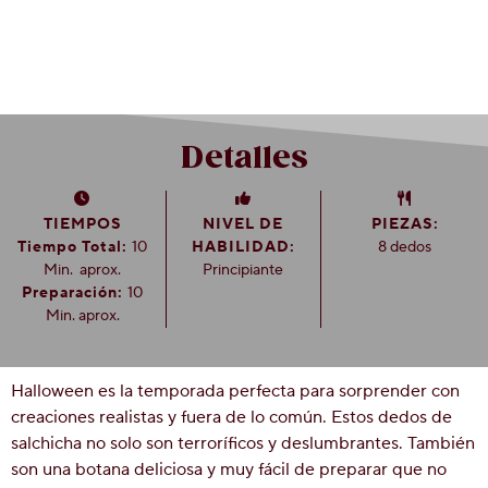
Social
Contáctanos
Historia
de
Milton
Detalles
Hershey
Preguntas
más
frecuentes
TIEMPOS
NIVEL DE
PIEZAS:
Proyecto
Tiempo Total:
10
HABILIDAD:
8 dedos
Cacao
Min.
aprox.
Principiante
Hershey
Preparación:
10
Min. aprox.
Halloween es la temporada perfecta para sorprender con
creaciones realistas y fuera de lo común. Estos dedos de
salchicha no solo son terroríficos y deslumbrantes. También
son una botana deliciosa y muy fácil de preparar que no