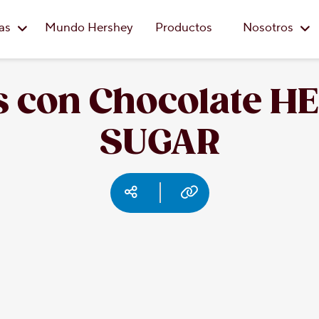
Saltar al contenido principal
eas
Mundo Hershey
Productos
Nosotros
es con Chocolate 
SUGAR
Social media
Copy URL
Facebook
Pinterest
Email
Print