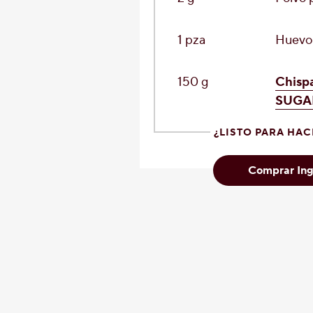
1 pza
Huevo
150 g
Chisp
SUGAR
¿LISTO PARA HAC
Comprar Ing