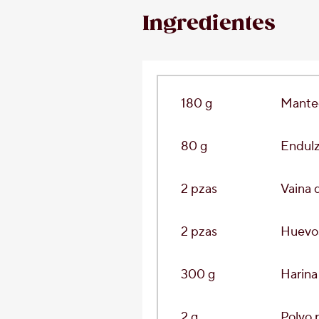
Ingredientes
180 g
Manteq
80 g
Endulz
2
pzas
Vaina d
2
pzas
Huevo
300 g
Harina
2 g
Polvo 