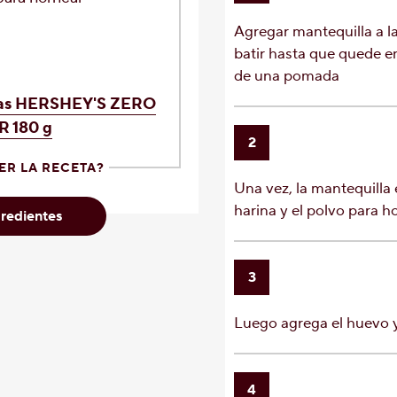
Agregar mantequilla a la
batir hasta que quede e
de una pomada
as HERSHEY'S ZERO
 180 g
2
ER LA RECETA?
Una vez, la mantequilla 
harina y el polvo para h
redientes
3
Luego agrega el huevo y 
4