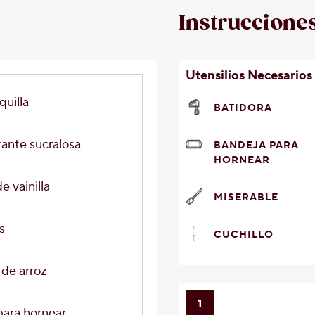
Instruccione
Utensilios Necesarios
uilla
BATIDORA
ante sucralosa
BANDEJA PARA
HORNEAR
e vainilla
MISERABLE
s
CUCHILLO
de arroz
1
para hornear