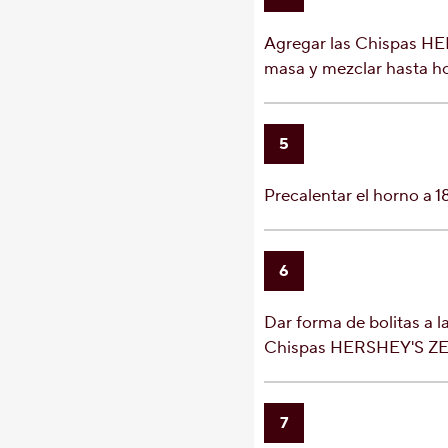
Agregar las Chispas 
masa y mezclar hasta h
5
Precalentar el horno a 1
6
Dar forma de bolitas a l
Chispas HERSHEY'S 
7