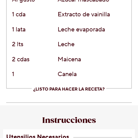
1
cda
Extracto de vainilla
1 lata
Leche evaporada
2 lts
Leche
2
cdas
Maicena
1
Canela
¿LISTO PARA HACER LA RECETA?
Instrucciones
Utensilios Necesarios