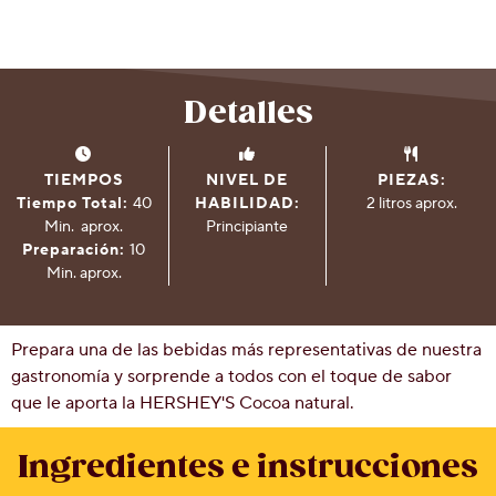
Social
Contáctanos
Historia
Detalles
de
Milton
Hershey
Preguntas
TIEMPOS
NIVEL DE
PIEZAS:
más
Tiempo Total:
40
HABILIDAD:
2 litros aprox.
frecuentes
Min.
aprox.
Principiante
Proyecto
Preparación:
10
Cacao
Min. aprox.
Hershey
Prepara una de las bebidas más representativas de nuestra
gastronomía y sorprende a todos con el toque de sabor
que le aporta la HERSHEY'S Cocoa natural.
Ingredientes e instrucciones