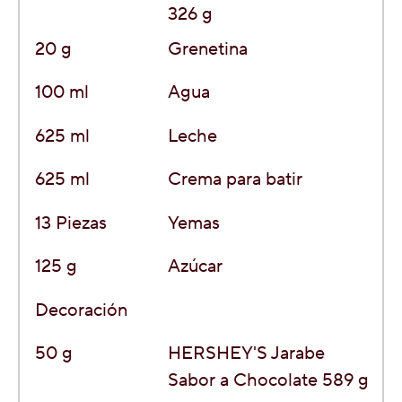
326 g
20
g
Grenetina
100
ml
Agua
625
ml
Leche
625
ml
Crema para batir
13
Piezas
Yemas
125
g
Azúcar
Decoración
50
g
HERSHEY'S Jarabe
Sabor a Chocolate 589 g