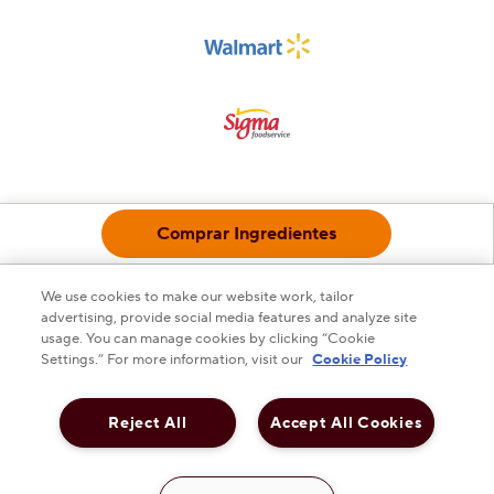
¿Tienes dudas?
Comprar Ingredientes
Contáctanos
We use cookies to make our website work, tailor
advertising, provide social media features and analyze site
usage. You can manage cookies by clicking “Cookie
Settings.” For more information, visit our
Cookie Policy
This checkbox when checked enables high contrast mo
ALTO CONTRASTE
DESACTIVADO
Reject All
Accept All Cookies
Política de privacidad
Aviso legal
Política de Publicidad y Cookies de Hershey
Sustentabilidad
Carreras