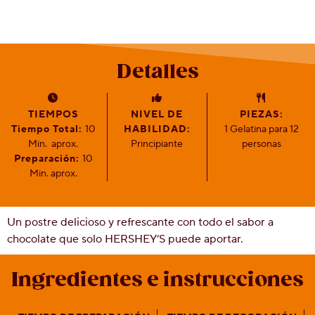
Social
Contáctanos
Historia
Detalles
de
Milton
Hershey
Preguntas
TIEMPOS
NIVEL DE
PIEZAS:
más
Tiempo Total:
10
HABILIDAD:
1 Gelatina para 12
frecuentes
Min.
aprox.
Principiante
personas
Proyecto
Preparación:
10
Cacao
Min. aprox.
Hershey
Un postre delicioso y refrescante con todo el sabor a
chocolate que solo HERSHEY’S puede aportar.
Ingredientes e instrucciones